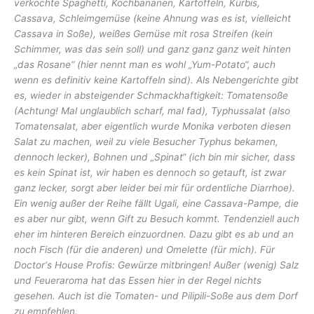
verkochte Spaghetti, Kochbananen, Kartoffeln, Kürbis,
Cassava, Schleimgemüse (keine Ahnung was es ist, vielleicht
Cassava in Soße), weißes Gemüse mit rosa Streifen (kein
Schimmer, was das sein soll) und ganz ganz ganz weit hinten
„das Rosane“ (hier nennt man es wohl „Yum-Potato“, auch
wenn es definitiv keine Kartoffeln sind). Als Nebengerichte gibt
es, wieder in absteigender Schmackhaftigkeit: Tomatensoße
(Achtung! Mal unglaublich scharf, mal fad), Typhussalat (also
Tomatensalat, aber eigentlich wurde Monika verboten diesen
Salat zu machen, weil zu viele Besucher Typhus bekamen,
dennoch lecker), Bohnen und „Spinat“ (ich bin mir sicher, dass
es kein Spinat ist, wir haben es dennoch so getauft, ist zwar
ganz lecker, sorgt aber leider bei mir für ordentliche Diarrhoe).
Ein wenig außer der Reihe fällt Ugali, eine Cassava-Pampe, die
es aber nur gibt, wenn Gift zu Besuch kommt. Tendenziell auch
eher im hinteren Bereich einzuordnen. Dazu gibt es ab und an
noch Fisch (für die anderen) und Omelette (für mich). Für
Doctor‘s House Profis: Gewürze mitbringen! Außer (wenig) Salz
und Feueraroma hat das Essen hier in der Regel nichts
gesehen. Auch ist die Tomaten- und Pilipili-Soße aus dem Dorf
zu empfehlen.