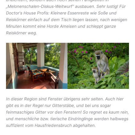
„Melonenschalen-Diskus-Weitwurf“ ausbauen. Sehr lustig!
Für
Doctor‘s House Profis: Kleinere Essenreste wie Soße und
Reiskörner einfach auf dem Tisch liegen lassen, nach wenigen
Minuten kommt eine Horde Ameisen und schleppt ganze
Reiskörner weg.
In dieser Region sind Fenster übrigens sehr selten. Auch hier
gibt es in der Regel nur Gitterstäbe, und bei uns sogar
feinmaschiges Gitter vor den Fenstern! So regnet es kaum rein,
und menschliche bzw. tierische Eindringlinge werden halbwegs
suffizient vom Hausfriedensbruch abgehalten.