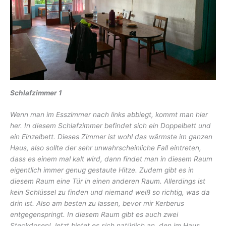
Schlafzimmer 1
Wenn man im Esszimmer nach links abbiegt, kommt man hier
her. In diesem Schlafzimmer befindet sich ein Doppelbett und
ein Einzelbett. Dieses Zimmer ist wohl das wärmste im ganzen
Haus, also sollte der sehr unwahrscheinliche Fall eintreten,
dass es einem mal kalt wird, dann findet man in diesem Raum
eigentlich immer genug gestaute Hitze. Zudem gibt es in
diesem Raum eine Tür in einen anderen Raum. Allerdings ist
kein Schlüssel zu finden und niemand weiß so richtig, was da
drin ist. Also am besten zu lassen, bevor mir Kerberus
entgegenspringt. In diesem Raum gibt es auch zwei
Steckdosen! Jetzt bietet es sich natürlich an, den im Haus