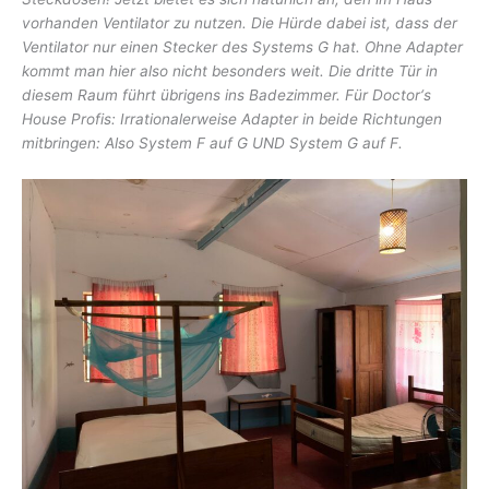
vorhanden Ventilator zu nutzen. Die Hürde dabei ist, dass der
Ventilator nur einen Stecker des Systems G hat. Ohne Adapter
kommt man hier also nicht besonders weit. Die dritte Tür in
diesem Raum führt übrigens ins Badezimmer. Für Doctor‘s
House Profis: Irrationalerweise Adapter in beide Richtungen
mitbringen: Also System F auf G UND System G auf F.