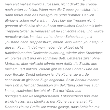
man erst mal ein wenig aufpassen, nicht direkt die Treppe
nach unten zu fallen. Wenn man die Treppe gemeistert hat,
dann findet man das zweitgrößte Schlafzimmer. Hab ich
übrigens schon mal erwähnt, dass hier die Treppen nicht
genormt sind? Also sich auf sein muskuläres Gedächtnis beim
Treppensteigen zu verlassen ist ne schlechte Idee, und würde
normalerweise, im nicht vorhandenen Schockraum, mit
„Zustand nach Treppensturz“, enden. Also watch your step! In
diesem Raum findet man, neben der aktuell nicht
funktionierenden Deckenbeleuchtung, wieder eine Steckdose,
ein breites Bett und ein schmales Bett. Letzteres zwar ohne
Matratze, aber vielleicht könnte man dafür die Zweite aus
meinem Bett nutzen. Zudem gibt es einen Schrank und ein
paar Regale. Direkt nebenan ist die Küche, sie wurde
scheinbar im gleichen Zuge angebaut. Beim Anbaut machte
man sich scheinbar Gedanken um Belüftung oder was auch
immer, zumindest besteht ein Teil der Wand aus
hochgestellten Rasengittersteinen. Entsprechend hört man
wirklich alles, was Monika in der Küche veranstaltet.
Für
Doctor‘s House Profis: Mir wurde gesagt, dass Schlafen mit