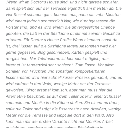
„
Wenn wir im Doctor‘s House sind, und nicht gerade schlafen,
dann spielt sich auf der Terrasse eigentlich am meisten ab. Die
vier Sessel schauen ganz bequem aus, nach ca. zehn Minuten
wird einem jedoch schmerzlich klar, wie durchgesessen die
Polster sind, und es wird einem die unvergessliche Chance
geboten, die Latten der Sitzfläche direkt mit seinem Gesäß zu
ertasten.
Für Doctor‘s House Profis: Wenn niemand sonst da
ist, drei Kissen auf die Sitzfläche legen!
Ansonsten wird hier
gerne gegessen, Blog geschrieben, Karten gespielt und
dergleichen. Nur Telefonieren ist hier nicht möglich, das
Internet ist tendenziell sehr schlecht. Zum Essen: Vor allem
Schalen von Früchten und sonstigen kompostierbaren
Essensresten wird hier schnell kurzer Prozess gemacht, und es
wird einfach in den Wald, wenige Meter vor der Terrasse
geworfen. Klingt erstmal komisch, aber man muss hier die
Alternative beachten: Es auf dem Teller oder in einer Schüssel
sammeln und Monika in die Küche stellen. Sie nimmt es dann,
spült die Teller und trägt die Essenreste nach draußen, wenige
Meter vor die Terrasse und kippt sie dort in den Wald. Also
kann man mit der ersten Variante nicht nur Monikas Arbeit
erleichtern, sondern auch noch seinen Fähigkeiten in